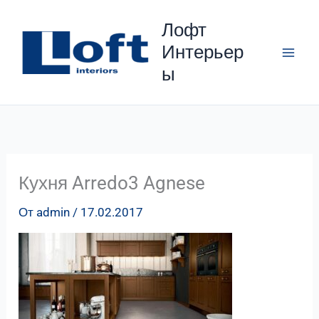
Перейти
Лофт
к
Интерьер
содержимому
ы
Кухня Arredo3 Agnese
От
admin
/
17.02.2017