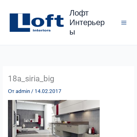
Перейти
Лофт
к
Интерьер
содержимому
ы
18a_siria_big
От
admin
/
14.02.2017