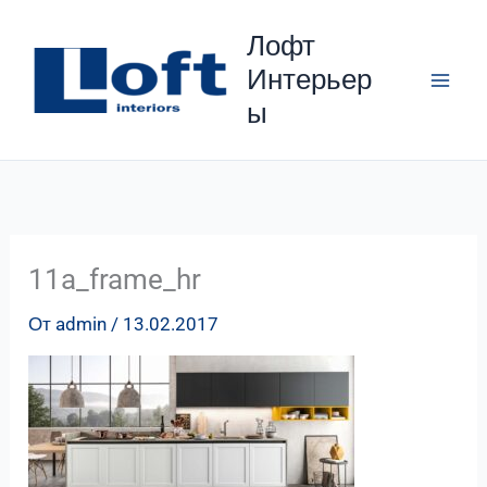
Перейти
Лофт
к
Интерьер
содержимому
ы
11a_frame_hr
От
admin
/
13.02.2017