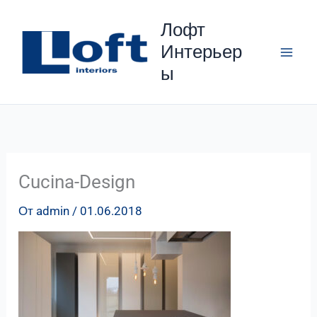
Перейти
Лофт
к
Интерьер
содержимому
ы
Cucina-Design
От
admin
/
01.06.2018